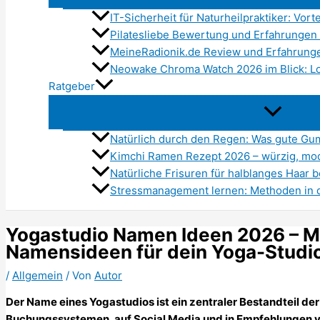
IT-Sicherheit für Naturheilpraktiker: Vort
Pilatesliebe Bewertung und Erfahrungen 
MeineRadionik.de Review und Erfahrunge
Neowake Chroma Watch 2026 im Blick: Lo
Ratgeber
Natürlich durch den Regen: Was gute Gumm
Kimchi Ramen Rezept 2026 – würzig, mo
Natürliche Frisuren für halblanges Haar 
Stressmanagement lernen: Methoden in 
Yogastudio Namen Ideen 2026 – M
Namensideen für dein Yoga-Studi
/
Allgemein
/ Von
Autor
Der Name eines Yogastudios ist ein zentraler Bestandteil der 
Buchungssystemen, auf Social Media und in Empfehlungen v