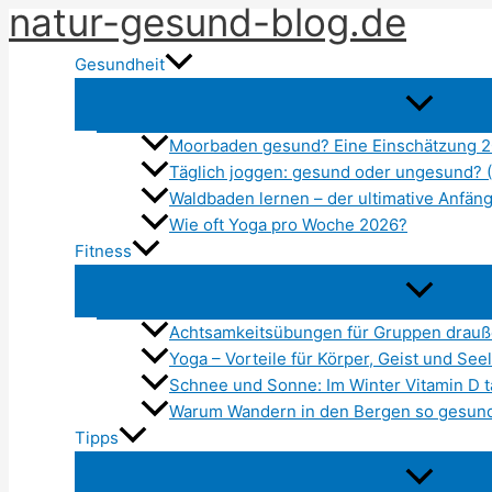
natur-gesund-blog.de
Zum
Inhalt
Gesundheit
springen
Moorbaden gesund? Eine Einschätzung 
Täglich joggen: gesund oder ungesund? 
Waldbaden lernen – der ultimative Anfän
Wie oft Yoga pro Woche 2026?
Fitness
Achtsamkeitsübungen für Gruppen drauß
Yoga – Vorteile für Körper, Geist und See
Schnee und Sonne: Im Winter Vitamin D 
Warum Wandern in den Bergen so gesund
Tipps