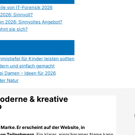
eile von IT-Forensik 2026
2026: Sinnvoll?
n 2026: Sinnvolles Angebot?
hnt sie sich?
istiefel für Kinder leisten sollten
dern und einfach gemacht
bei Damen – Ideen für 2026
der Natur
oderne & kreative
o
Marke. Er erscheint auf der Website, in
on Teilnehmern.
Ein klarer, einprägsamer Name kann