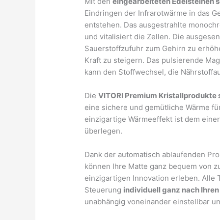
Mit den
eingearbeiteten Edelsteinen s
Eindringen der Infrarotwärme in das
entstehen. Das ausgestrahlte monochrom
und vitalisiert die Zellen. Die ausgese
Sauerstoffzufuhr zum Gehirn zu erhöh
Kraft zu steigern. Das pulsierende Mag
kann den Stoffwechsel, die Nährstoff
Die
VITORI Premium Kristallprodukte s
eine sichere und gemütliche Wärme für
einzigartige Wärmeeffekt ist dem eine
überlegen.
Dank der automatisch ablaufenden Pro
können Ihre Matte ganz bequem von zu
einzigartigen Innovation erleben. All
Steuerung
individuell ganz nach Ihr
unabhängig voneinander einstellbar un