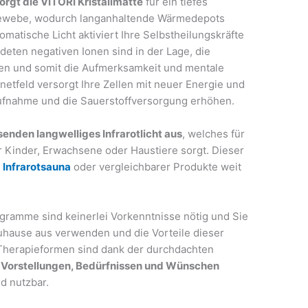
orgt die VITORI Kristallmatte
für ein tiefes
 Gewebe, wodurch langanhaltende Wärmedepots
atische Licht aktiviert Ihre Selbstheilungskräfte
ndeten negativen Ionen sind in der Lage, die
en und somit die Aufmerksamkeit und mentale
netfeld versorgt Ihre Zellen mit neuer Energie und
aufnahme und die Sauerstoffversorgung erhöhen.
enden langwelliges Infrarotlicht aus
, welches für
 Kinder, Erwachsene oder Haustiere sorgt. Dieser
r
Infrarotsauna
oder vergleichbarer Produkte weit
gramme sind keinerlei Vorkenntnisse nötig und Sie
hause aus verwenden und die Vorteile dieser
e Therapieformen sind dank der durchdachten
en Vorstellungen, Bedürfnissen und Wünschen
d nutzbar.