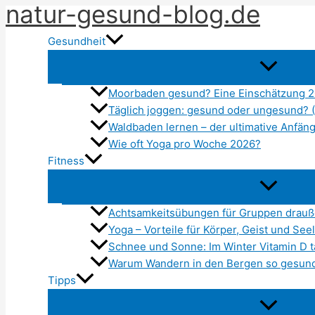
natur-gesund-blog.de
Zum
Inhalt
Gesundheit
springen
Moorbaden gesund? Eine Einschätzung 
Täglich joggen: gesund oder ungesund? 
Waldbaden lernen – der ultimative Anfän
Wie oft Yoga pro Woche 2026?
Fitness
Achtsamkeitsübungen für Gruppen drauß
Yoga – Vorteile für Körper, Geist und See
Schnee und Sonne: Im Winter Vitamin D 
Warum Wandern in den Bergen so gesund
Tipps