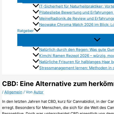
IT-Sicherheit für Naturheilpraktiker: Vort
Pilatesliebe Bewertung und Erfahrungen 
MeineRadionik.de Review und Erfahrunge
Neowake Chroma Watch 2026 im Blick: Lo
Ratgeber
Natürlich durch den Regen: Was gute Gumm
Kimchi Ramen Rezept 2026 – würzig, mo
Natürliche Frisuren für halblanges Haar 
Stressmanagement lernen: Methoden in 
CBD: Eine Alternative zum herkö
/
Allgemein
/ Von
Autor
In den letzten Jahren hat CBD, kurz für Cannabidiol, in de
erregt. Besonders für Menschen, die sich für die Welt des Can
Perspektive. Doch was unterscheidet CBD eigentlich von de