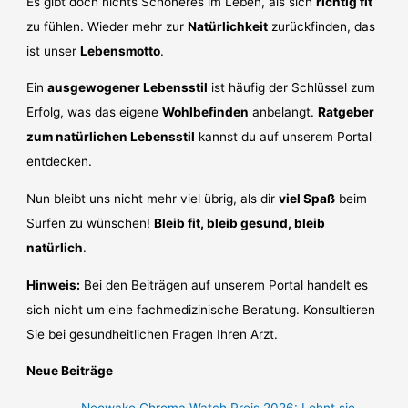
Es gibt doch nichts Schöneres im Leben, als sich
richtig fit
zu fühlen. Wieder mehr zur
Natürlichkeit
zurückfinden, das
ist unser
Lebensmotto
.
Ein
ausgewogener Lebensstil
ist häufig der Schlüssel zum
Erfolg, was das eigene
Wohlbefinden
anbelangt.
Ratgeber
zum natürlichen Lebensstil
kannst du auf unserem Portal
entdecken.
Nun bleibt uns nicht mehr viel übrig, als dir
viel Spaß
beim
Surfen zu wünschen!
Bleib fit, bleib gesund, bleib
natürlich
.
Hinweis:
Bei den Beiträgen auf unserem Portal handelt es
sich nicht um eine fachmedizinische Beratung. Konsultieren
Sie bei gesundheitlichen Fragen Ihren Arzt.
Neue Beiträge
Neowake Chroma Watch Preis 2026: Lohnt sie